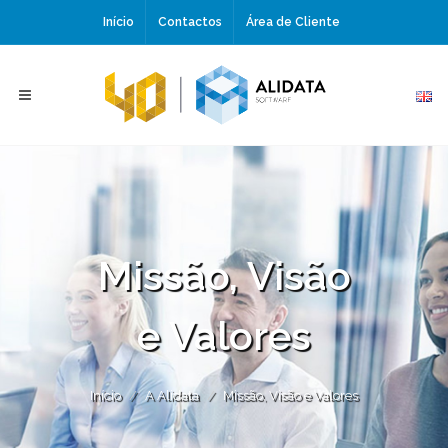
Início
Contactos
Área de Cliente
Missão, Visão
e Valores
Início
A Alidata
Missão, Visão e Valores