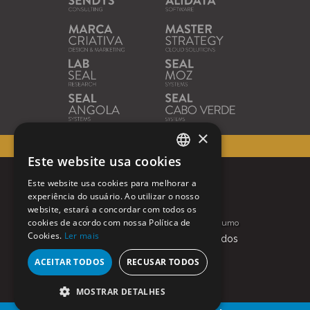
×
40
ANOS DE EXCELÊNCIA
Este website usa cookies
PORTUGUESE
Este website usa cookies para melhorar a
ENGLISH
Contactos
Condições de Utilização
experiência do usuário. Ao utilizar o nosso
website, estará a concordar com todos os
Política de Privacidade
cookies de acordo com nossa Política de
Resolução Alternativa de Litígios de Consumo
Cookies.
Ler mais
© Alidata |
Todos os direitos reservados
ACEITAR TODOS
RECUSAR TODOS
MOSTRAR DETALHES